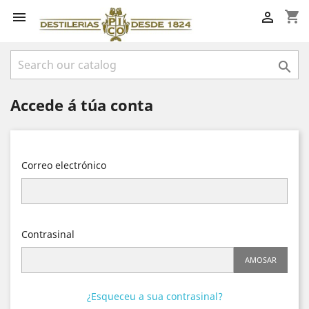
shopping_cart



Accede á túa conta
Correo electrónico
Contrasinal
AMOSAR
¿Esqueceu a sua contrasinal?