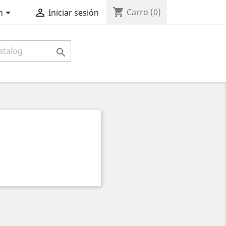
shopping_cart


Carro
(0)
n
Iniciar sesión
