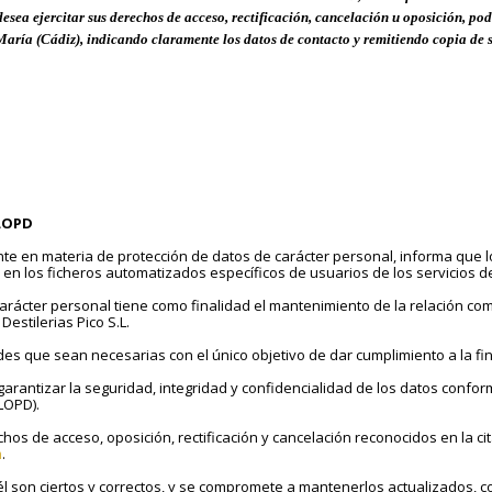
desea ejercitar sus derechos de acceso, rectificación, cancelación u oposición, pod
María (Cádiz)
, indicando claramente los datos de contacto y remitiendo copia de
 LOPD
ente en materia de protección de datos de carácter personal, informa que 
en los ficheros automatizados específicos de usuarios de los servicios de 
arácter personal tiene como finalidad el mantenimiento de la relación co
estilerias Pico S.L.
es que sean necesarias con el único objetivo de dar cumplimiento a la fi
garantizar la seguridad, integridad y confidencialidad de los datos confor
LOPD).
hos de acceso, oposición, rectificación y cancelación reconocidos en la ci
m
.
 él son ciertos y correctos, y se compromete a mantenerlos actualizados, c