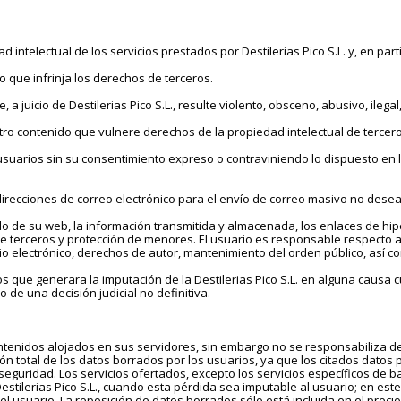
d intelectual de los servicios prestados por Destilerias Pico S.L. y, en part
 o que infrinja los derechos de terceros.
a juicio de Destilerias Pico S.L., resulte violento, obsceno, abusivo, ilegal
ro contenido que vulnere derechos de la propiedad intelectual de tercero
 usuarios sin su consentimiento expreso o contraviniendo lo dispuesto en 
s direcciones de correo electrónico para el envío de correo masivo no dese
do de su web, la información transmitida y almacenada, los enlaces de hipe
e terceros y protección de menores. El usuario es responsable respecto a 
io electrónico, derechos de autor, mantenimiento del orden público, así co
tos que generara la imputación de la Destilerias Pico S.L. en alguna causa 
 de una decisión judicial no definitiva.
contenidos alojados en sus servidores, sin embargo no se responsabiliza de
ión total de los datos borrados por los usuarios, ya que los citados dato
seguridad. Los servicios ofertados, excepto los servicios específicos de b
tilerias Pico S.L., cuando esta pérdida sea imputable al usuario; en este
l usuario. La reposición de datos borrados sólo está incluida en el precio