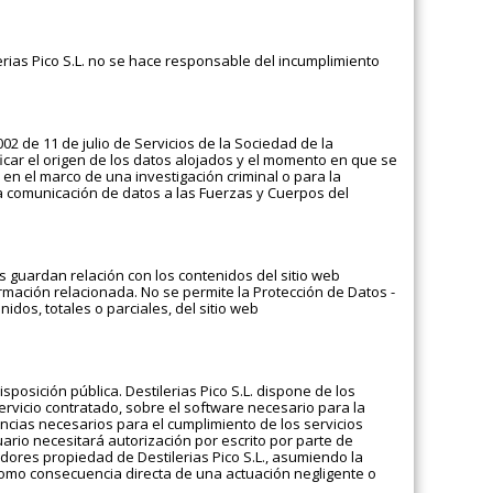
erias Pico S.L. no se hace responsable del incumplimiento
02 de 11 de julio de Servicios de la Sociedad de la
icar el origen de los datos alojados y el momento en que se
s en el marco de una investigación criminal o para la
 La comunicación de datos a las Fuerzas y Cuerpos del
os guardan relación con los contenidos del sitio web
rmación relacionada. No se permite la Protección de Datos -
idos, totales o parciales, del sitio web
sposición pública. Destilerias Pico S.L. dispone de los
ervicio contratado, sobre el software necesario para la
encias necesarios para el cumplimiento de los servicios
rio necesitará autorización por escrito por parte de
vidores propiedad de Destilerias Pico S.L., asumiendo la
 como consecuencia directa de una actuación negligente o