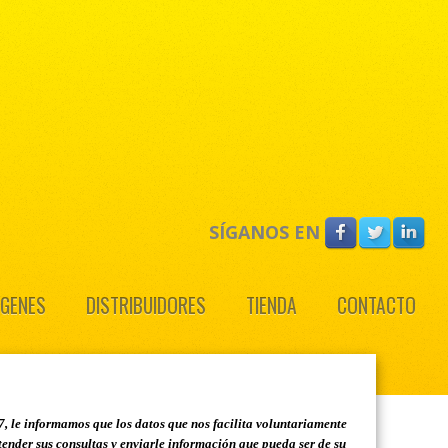
SÍGANOS EN
ÁGENES
DISTRIBUIDORES
TIENDA
CONTACTO
 le informamos que los datos que nos facilita voluntariamente
nder sus consultas y enviarle información que pueda ser de su