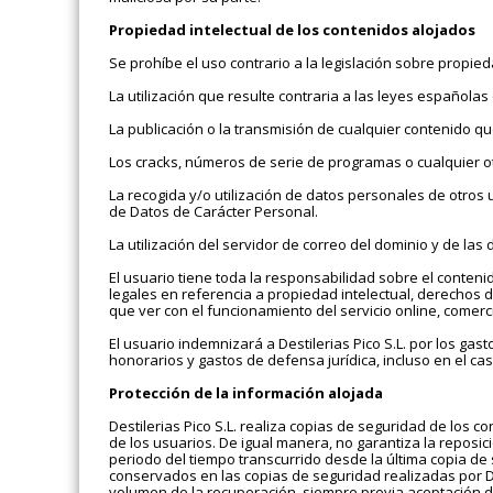
Propiedad intelectual de los contenidos alojados
Se prohíbe el uso contrario a la legislación sobre propieda
La utilización que resulte contraria a las leyes españolas
La publicación o la transmisión de cualquier contenido que, 
Los cracks, números de serie de programas o cualquier ot
La recogida y/o utilización de datos personales de otros
de Datos de Carácter Personal.
La utilización del servidor de correo del dominio y de la
El usuario tiene toda la responsabilidad sobre el conteni
legales en referencia a propiedad intelectual, derechos d
que ver con el funcionamiento del servicio online, comerc
El usuario indemnizará a Destilerias Pico S.L. por los gas
honorarios y gastos de defensa jurídica, incluso en el caso
Protección de la información alojada
Destilerias Pico S.L. realiza copias de seguridad de los 
de los usuarios. De igual manera, no garantiza la reposic
periodo del tiempo transcurrido desde la última copia de 
conservados en las copias de seguridad realizadas por Des
volumen de la recuperación, siempre previa aceptación de