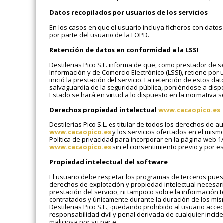
Datos recopilados por usuarios de los servicios
En los casos en que el usuario incluya ficheros con datos
por parte del usuario de la LOPD.
Retención de datos en conformidad a la LSSI
Destilerias Pico S.L. informa de que, como prestador de se
Información y de Comercio Electrónico (LSSI), retiene po
inició la prestación del servicio. La retención de estos d
salvaguardia de la seguridad pública, poniéndose a dispos
Estado se hará en virtud a lo dispuesto en la normativa 
Derechos propiedad intelectual
www.cacaopico.es
Destilerias Pico S.L. es titular de todos los derechos de 
www.cacaopico.es
y los servicios ofertados en el mism
Política de privacidad para incorporar en la página web 1/
www.cacaopico.es
sin el consentimiento previo y por es
Propiedad intelectual del software
El usuario debe respetar los programas de terceros puestos
derechos de explotación y propiedad intelectual necesario
prestación del servicio, ni tampoco sobre la información 
contratados y únicamente durante la duración de los mism
Destilerias Pico S.L., quedando prohibido al usuario acced
responsabilidad civil y penal derivada de cualquier inci
maliciosa por su parte.