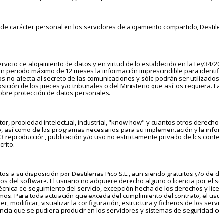
 de carácter personal en los servidores de alojamiento compartido, Destil
rvicio de alojamiento de datos y en virtud de lo establecido en la Ley34/20
r un periodo máximo de 12 meses la información imprescindible para identif
atos no afecta al secreto de las comunicaciones y sólo podrán ser utilizado
ición de los jueces y/o tribunales o del Ministerio que así los requiera.
sobre protección de datos personales.
autor, propiedad intelectual, industrial, "know how" y cuantos otros derech
o, así como de los programas necesarios para su implementación y la info
3 reproducción, publicación y/o uso no estrictamente privado de los conten
crito.
 a su disposición por Destilerias Pico S.L., aun siendo gratuitos y/o de di
s del software. El usuario no adquiere derecho alguno o licencia por el s
técnica de seguimiento del servicio, excepción hecha de los derechos y lic
os. Para toda actuación que exceda del cumplimiento del contrato, el usua
er, modificar, visualizar la configuración, estructura y ficheros de los ser
dencia que se pudiera producir en los servidores y sistemas de seguridad