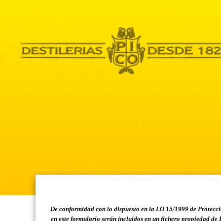
De conformidad con lo dispuesto en
la LO 15/1999 de Protecci
en este formulario serán incluidos en un fichero propiedad d