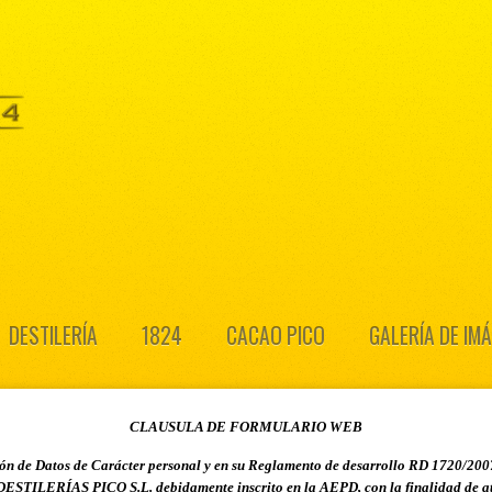
DESTILERÍA
1824
CACAO PICO
GALERÍA DE IM
CLAUSULA DE FORMULARIO WEB
ón de Datos de Carácter personal y en su Reglamento de desarrollo RD 1720/2007,
e DESTILERÍAS PICO S.L. debidamente inscrito en la AEPD, con la finalidad de ate