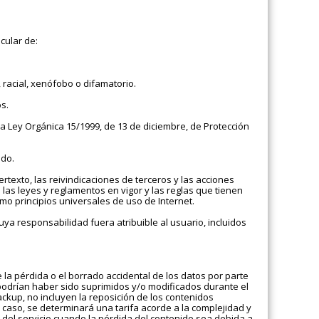
icular de:
, racial, xenófobo o difamatorio.
s.
la Ley Orgánica 15/1999, de 13 de diciembre, de Protección
ado.
rtexto, las reivindicaciones de terceros y las acciones
las leyes y reglamentos en vigor y las reglas que tienen
mo principios universales de uso de Internet.
cuya responsabilidad fuera atribuible al usuario, incluidos
 la pérdida o el borrado accidental de los datos por parte
s podrían haber sido suprimidos y/o modificados durante el
ackup, no incluyen la reposición de los contenidos
 caso, se determinará una tarifa acorde a la complejidad y
 del servicio cuando la pérdida del contenido sea debida a